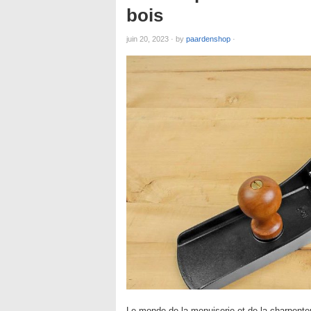
bois
juin 20, 2023
·
by
paardenshop
·
Le monde de la menuiserie et de la charpenter