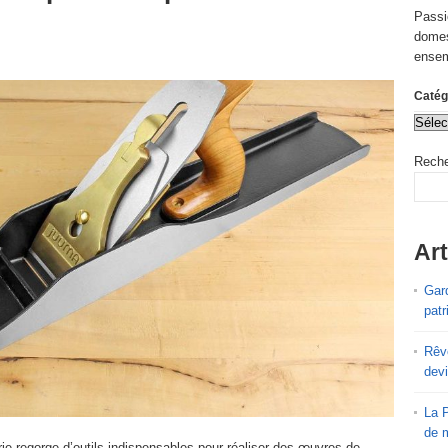
Passi
domes
ensem
Catég
Reche
Art
Gard
patr
Rêve
devi
La P
de 
ie regorge d’outils indispensables pour réaliser des œuvres de