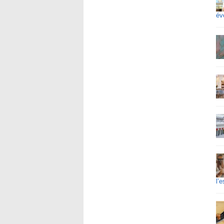
éve
l’